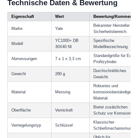
Technische Daten & Bewertung
Eigenschaft
Wert
Bewertung/Kommentar
Bekannter Hersteller im
Marke
Yale
Sicherheitsbereich.
YC1000+ DB
Spezifische
Modell
30X40 NI
Modellbezeichnung.
Standardgröße für Euro-
Abmessungen
7 x 1 x 3,3 cm
Profilzylinder.
Durchschnittliches
Gewicht
280 g
Gewicht.
Robustes und
Material
Messing
korrosionsbeständiges
Material.
Bietet zusätzlichen
Oberfläche
Vernickelt
Schutz vor Korrosion.
Klassischer
Verriegelungstyp
Schlüssel
Schließmechanismus.
Üblich für