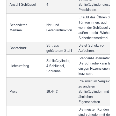
Anzahl Schlüssel
4
Schließzylinder dieser
Preisklasse.
Erlaubt das Öffnen der
Tür von innen, auch
Besonderes
Not- und
wenn der Schlüssel von
Merkmal
Gefahrenfunktion
außen steckt. Wichtiges
Sicherheitsmerkmal.
Stift aus
Bietet Schutz vor
Bohrschutz
gehärtetem Stahl
Aufbohren.
Standard-Lieferumfang.
Schließzylinder,
Die Schraube kann laut
Lieferumfang
4 Schlüssel,
einigen Rezensionen zu
Schraube
kurz sein.
Preiswert im Vergleich
zu anderen
Preis
19,44 €
Schließzylindern mit
ähnlichen
Eigenschaften.
Die meisten Kunden
sind zufrieden mit dem