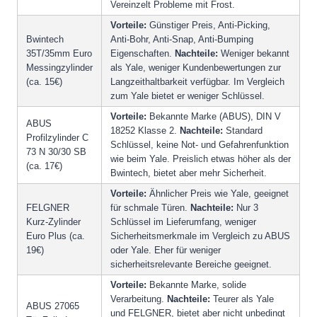
Vereinzelt Probleme mit Frost.
Vorteile:
Günstiger Preis, Anti-Picking,
Bwintech
Anti-Bohr, Anti-Snap, Anti-Bumping
35T/35mm Euro
Eigenschaften.
Nachteile:
Weniger bekannt
Messingzylinder
als Yale, weniger Kundenbewertungen zur
(ca. 15€)
Langzeithaltbarkeit verfügbar. Im Vergleich
zum Yale bietet er weniger Schlüssel.
Vorteile:
Bekannte Marke (ABUS), DIN V
ABUS
18252 Klasse 2.
Nachteile:
Standard
Profilzylinder C
Schlüssel, keine Not- und Gefahrenfunktion
73 N 30/30 SB
wie beim Yale. Preislich etwas höher als der
(ca. 17€)
Bwintech, bietet aber mehr Sicherheit.
Vorteile:
Ähnlicher Preis wie Yale, geeignet
FELGNER
für schmale Türen.
Nachteile:
Nur 3
Kurz-Zylinder
Schlüssel im Lieferumfang, weniger
Euro Plus (ca.
Sicherheitsmerkmale im Vergleich zu ABUS
19€)
oder Yale. Eher für weniger
sicherheitsrelevante Bereiche geeignet.
Vorteile:
Bekannte Marke, solide
Verarbeitung.
Nachteile:
Teurer als Yale
ABUS 27065
und FELGNER, bietet aber nicht unbedingt