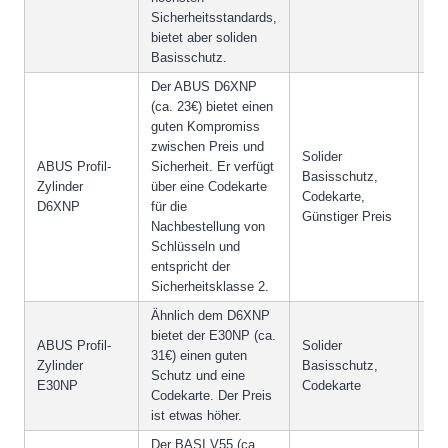
Sicherheitsstandards,
bietet aber soliden
Basisschutz.
Der ABUS D6XNP
(ca. 23€) bietet einen
guten Kompromiss
zwischen Preis und
Solider
ABUS Profil-
Sicherheit. Er verfügt
Ni
Basisschutz,
Zylinder
über eine Codekarte
Sm
Codekarte,
D6XNP
für die
Int
Günstiger Preis
Nachbestellung von
Schlüsseln und
entspricht der
Sicherheitsklasse 2.
Ähnlich dem D6XNP
bietet der E30NP (ca.
ABUS Profil-
Solider
Ni
31€) einen guten
Zylinder
Basisschutz,
Sm
Schutz und eine
E30NP
Codekarte
Int
Codekarte. Der Preis
ist etwas höher.
Der BASI V55 (ca.