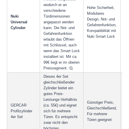
wodurch er an
Hohe Sicherheit,
verschiedene
Modulares
Nuki
Türdimensionen
Design, Not- und
Pr
Universal
angepasst werden
Gefahrenfunktion,
Se
Cylinder
kann. Die Not- und
Kompatibilität mit
Gefahrenfunktion
Nuki Smart Lock
erlaubt das Öffnen
mit Schlüssel, auch
wenn das Smart Lock
installiert ist. Mit ca.
99€ liegt er im oberen
Preissegment. 🤔
Dieses 4er Set
gleichschließender
Zylinder bietet ein
gutes Preis-
Leistungs-Verhältnis
Ni
Günstiger Preis,
GERCAR
(ca. 55€) und eignet
Si
Gleichschließend,
Profilzylinder
sich für mehrere
Nu
Für mehrere
4er Set
Türen. Es entspricht
Sm
Türen geeignet
zwar nicht den
Int
höchsten