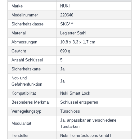
Marke
NUKI
Modellnummer
220646
Sicherheitsklasse
SKG***
Material
Legierter Stahl
Abmessungen
10,8 x 3,3 x 1,7 cm
Gewicht
690 g
Anzahl Schlüssel
5
Sicherheitskarte
Ja
Not- und
Ja
Gefahrenfunktion
Kompatibilität
Nuki Smart Lock
Besonderes Merkmal
Schlüssel entsperren
Verriegelungstyp
Türschloss
Ja, anpassbar an verschiedene
Modularität
Türstärken
Hersteller
Nuki Home Solutions GmbH