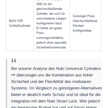
26€) ist ein
gleichschließender
Zylinder, der sich für
Günstiger Preis,
Ke
verschiedene Längen
BASI V55
Gleichschließend,
Si
konfigurieren lässt.
Schließzylinder
Flexibel
Ke
Er bietet ein gutes
konfigurierbar
Int
Preis-
Leistungsverhältnis,
jedoch ohne spezielle
Sicherheitsmerkmale.
Bei unserer Analyse des Nuki Universal Cylinders
🗝️ überzeugte uns die Kombination aus hoher
Sicherheit und der Flexibilität des modularen
Systems. Im Vergleich zu günstigeren Alternativen
bietet er deutlich mehr Schutz und ist ideal für die
Integration mit dem Nuki Smart Lock. Wer jedoch
ein begrenztes Budget hat und auf Smart Home