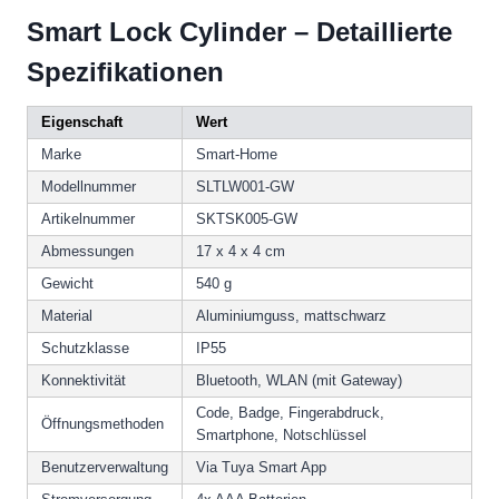
Smart Lock Cylinder – Detaillierte
Spezifikationen
Eigenschaft
Wert
Marke
Smart-Home
Modellnummer
SLTLW001-GW
Artikelnummer
SKTSK005-GW
Abmessungen
17 x 4 x 4 cm
Gewicht
540 g
Material
Aluminiumguss, mattschwarz
Schutzklasse
IP55
Konnektivität
Bluetooth, WLAN (mit Gateway)
Code, Badge, Fingerabdruck,
Öffnungsmethoden
Smartphone, Notschlüssel
Benutzerverwaltung
Via Tuya Smart App