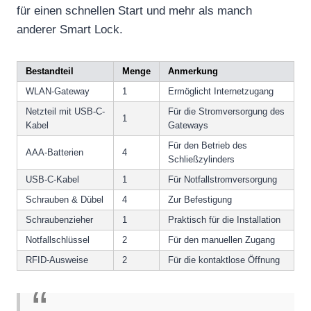
für einen schnellen Start und mehr als manch
anderer Smart Lock.
Bestandteil
Menge
Anmerkung
WLAN-Gateway
1
Ermöglicht Internetzugang
Netzteil mit USB-C-
Für die Stromversorgung des
1
Kabel
Gateways
Für den Betrieb des
AAA-Batterien
4
Schließzylinders
USB-C-Kabel
1
Für Notfallstromversorgung
Schrauben & Dübel
4
Zur Befestigung
Schraubenzieher
1
Praktisch für die Installation
Notfallschlüssel
2
Für den manuellen Zugang
RFID-Ausweise
2
Für die kontaktlose Öffnung